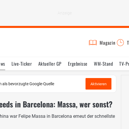
Magazin
T
ews
Live-Ticker
Aktueller GP
Ergebnisse
WM-Stand
TV-P
lder
Termine
Statistik
Testfahrten
Reglement
Lexikon
 als bevorzugte Google-Quelle
Aktivieren
eeds in Barcelona: Massa, wer sonst?
ina war Felipe Massa in Barcelona erneut der schnellste