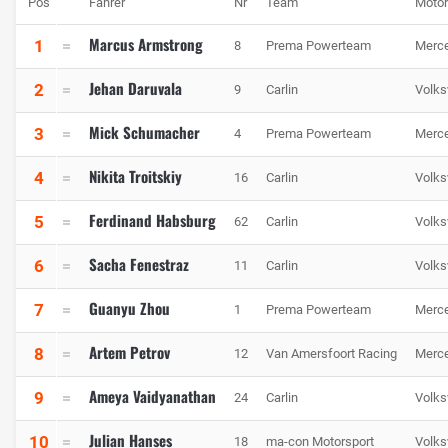
Pos
Fahrer
Nr
Team
Motor
Marcus Armstrong
1
8
Prema Powerteam
Merc
Jehan Daruvala
2
9
Carlin
Volk
Mick Schumacher
3
4
Prema Powerteam
Merc
Nikita Troitskiy
4
16
Carlin
Volk
Ferdinand Habsburg
5
62
Carlin
Volk
Sacha Fenestraz
6
11
Carlin
Volk
Guanyu Zhou
7
1
Prema Powerteam
Merc
Artem Petrov
8
12
Van Amersfoort Racing
Merc
Ameya Vaidyanathan
9
24
Carlin
Volk
Julian Hanses
10
18
ma-con Motorsport
Volk