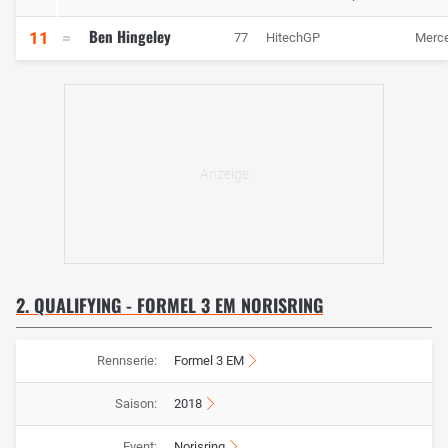
Ben Hingeley
11
77
HitechGP
Merc
2. QUALIFYING - FORMEL 3 EM NORISRING
Rennserie:
Formel 3 EM
Saison:
2018
Event:
Norisring