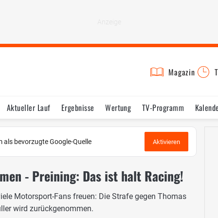
Magazin
T
Aktueller Lauf
Ergebnisse
Wertung
TV-Programm
Kalend
 als bevorzugte Google-Quelle
Aktivieren
en - Preining: Das ist halt Racing!
viele Motorsport-Fans freuen: Die Strafe gegen Thomas
ller wird zurückgenommen.