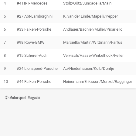
4
#4 HRT-Mercedes
Stolz/Götz/Juncadella/Maini
5
#27 Abt-Lamborghini
K. van der Linde/Mapelli/Pepper
6
#33 Falken-Porsche
Andlauer/Bachler/Müller/Picariello
7
#98 Rowe-BMW
Marciello/Martin/Wittmann/Farfus
8
#15 Scherer-Audi
Vervisch/Haase/Winkelhock/Feller
9
#24 Lionspeed-Porsche
Au/Niederhauser/Kolb/Dontje
10
#44 Falken-Porsche
Heinemann/Eriksson/Menzel/Ragginger
© Motorsport-Magazin