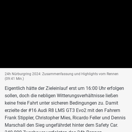
24h Nürburgring 2024: Zusammenfassung und Highlights vom Rennen
(09:41 Min.)
Eigentlich hätte der Zieleinlauf erst um 16:00 Uhr erfolgen
sollen, doch die nebligen Witterungsverhältnisse ließen
keine freie Fahrt unter sicheren Bedingungen zu. Damit
erzielte der #16 Audi R8 LMS GT3 Evo2 mit den Fahrern
Frank Stippler, Christopher Mies, Ricardo Feller und Dennis
Marschall den Sieg ungefährdet hinter dem Safety Car.