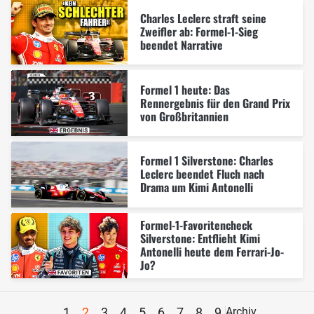
Charles Leclerc straft seine
Zweifler ab: Formel-1-Sieg
beendet Narrative
Formel 1 heute: Das
Rennergebnis für den Grand Prix
von Großbritannien
Formel 1 Silverstone: Charles
Leclerc beendet Fluch nach
Drama um Kimi Antonelli
Formel-1-Favoritencheck
Silverstone: Entflieht Kimi
Antonelli heute dem Ferrari-Jo-
Jo?
1
2
3
4
5
6
7
8
9
Archiv