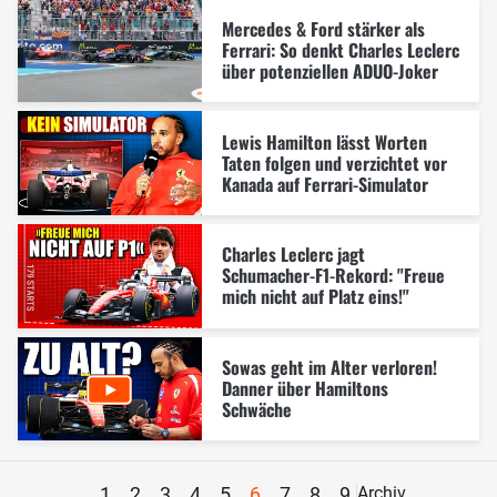
Mercedes & Ford stärker als
Ferrari: So denkt Charles Leclerc
über potenziellen ADUO-Joker
Lewis Hamilton lässt Worten
Taten folgen und verzichtet vor
Kanada auf Ferrari-Simulator
Charles Leclerc jagt
Schumacher-F1-Rekord: "Freue
mich nicht auf Platz eins!"
Sowas geht im Alter verloren!
Danner über Hamiltons
Schwäche
1
2
3
4
5
6
7
8
9
Archiv