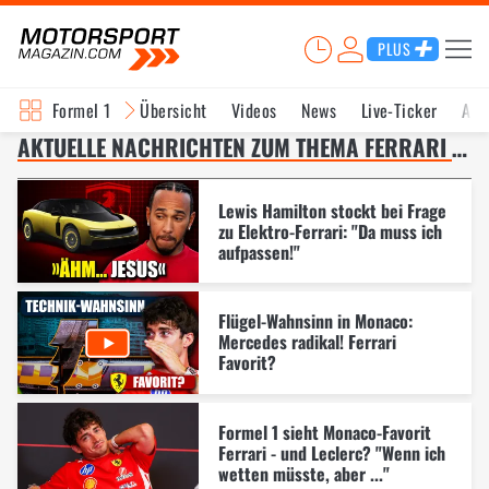
PLUS
Formel 1
Übersicht
Videos
News
Live-Ticker
Akt
AKTUELLE NACHRICHTEN ZUM THEMA FERRARI – SEITE 6
Lewis Hamilton stockt bei Frage
zu Elektro-Ferrari: "Da muss ich
aufpassen!"
Flügel-Wahnsinn in Monaco:
Mercedes radikal! Ferrari
Favorit?
Formel 1 sieht Monaco-Favorit
Ferrari - und Leclerc? "Wenn ich
wetten müsste, aber ..."