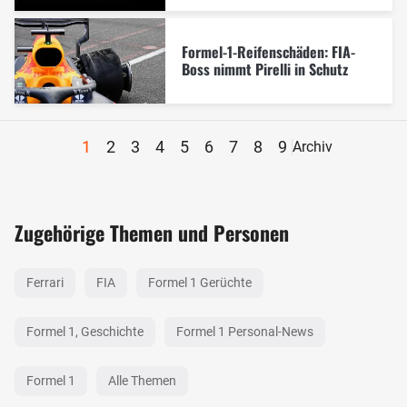
Formel-1-Reifenschäden: FIA-
Boss nimmt Pirelli in Schutz
1
2
3
4
5
6
7
8
9
Archiv
Zugehörige Themen und Personen
Ferrari
FIA
Formel 1 Gerüchte
Formel 1, Geschichte
Formel 1 Personal-News
Formel 1
Alle Themen