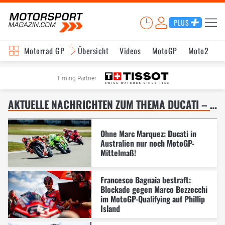
PLUS
Motorrad GP
Übersicht
Videos
MotoGP
Moto2
M
Timing Partner
AKTUELLE NACHRICHTEN ZUM THEMA DUCATI – SEITE 8
Ohne Marc Marquez: Ducati in
Australien nur noch MotoGP-
Mittelmaß!
Francesco Bagnaia bestraft:
Blockade gegen Marco Bezzecchi
im MotoGP-Qualifying auf Phillip
Island