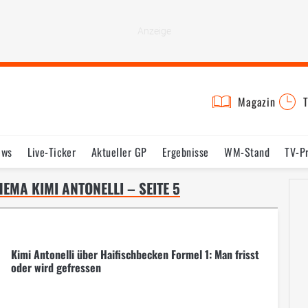
Magazin
T
ews
Live-Ticker
Aktueller GP
Ergebnisse
WM-Stand
TV-P
lder
Termine
Statistik
Testfahrten
Reglement
Lexikon
MA KIMI ANTONELLI – SEITE 5
Kimi Antonelli über Haifischbecken Formel 1: Man frisst
oder wird gefressen