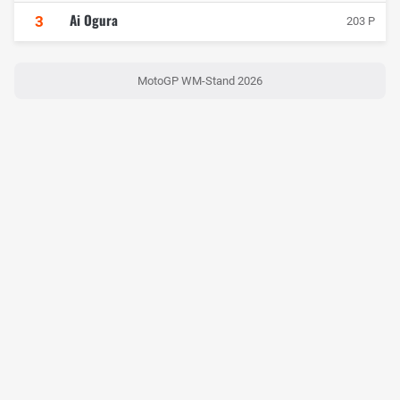
Ai Ogura
3
203 P
MotoGP WM-Stand 2026