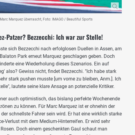
Marc Marquez überrascht, Foto: IMAGO / Beautiful Sports
-Patzer? Bezzecchi: Ich war zur Stelle!
sste sich Bezzecchi nach erfolglosen Duellen in Assen, am
m Balaton Park erneut Marquez geschlagen geben. Doch
inderte eine Wiederholung dieses Szenarios. Ein auf
g' also? Gewiss nicht, findet Bezzecchi. "Ich habe stark
sehr stark pushen musste [um vorne zu bleiben, Anm.]. Ich
le", lautete seine klare Ansage an potenzielle Kritiker.
aliener auch optimistisch, das bislang perfekte Wochenende
rönen zu können. Für Marc Marquez ist er ohnehin der
der schnellste Fahrer sein wird. Er hat eine wirklich starke
-Verlust mit dem Medium-Hinterreifen. Er wird sehr
de Rosen. Doch einem geschenkten Gaul schaut man