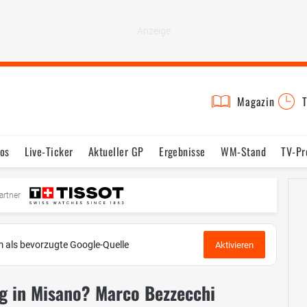
Magazin
T
os
Live-Ticker
Aktueller GP
Ergebnisse
WM-Stand
TV-P
mine
Testfahrten
Reglement
Bilder
artner
 als bevorzugte Google-Quelle
Aktivieren
g in Misano? Marco Bezzecchi