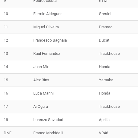
9
Pedro Acosta
KTM
10
Fermin Aldeguer
Gresini
11
Miguel Oliveira
Pramac
12
Francesco Bagnaia
Ducati
13
Raul Fernandez
Trackhouse
14
Joan Mir
Honda
15
Alex Rins
Yamaha
16
Luca Marini
Honda
17
Ai Ogura
Trackhouse
18
Lorenzo Savadori
Aprilia
DNF
Franco Morbidelli
VR46