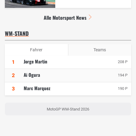
Alle Motorsport News
WM-STAND
Fahrer
Teams
Jorge Martin
1
208 P
Ai Ogura
2
194 P
Marc Marquez
3
190 P
MotoGP WM-Stand 2026