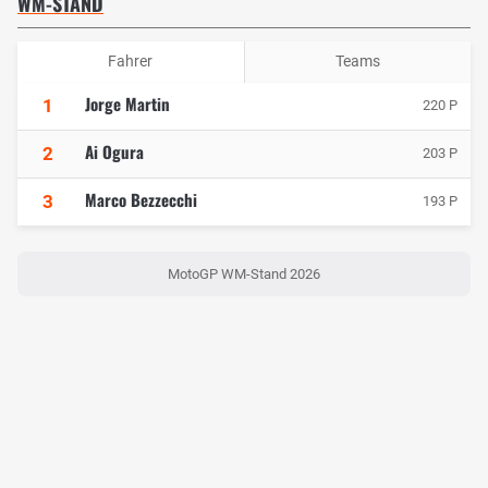
WM-STAND
Fahrer
Teams
Jorge Martin
1
220 P
Ai Ogura
2
203 P
Marco Bezzecchi
3
193 P
MotoGP WM-Stand 2026