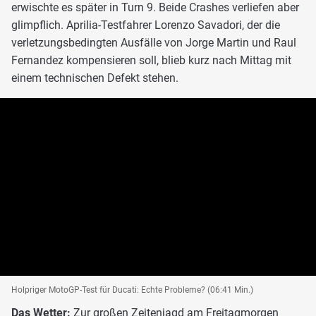
erwischte es später in Turn 9. Beide Crashes verliefen aber
glimpflich. Aprilia-Testfahrer Lorenzo Savadori, der die
verletzungsbedingten Ausfälle von Jorge Martin und Raul
Fernandez kompensieren soll, blieb kurz nach Mittag mit
einem technischen Defekt stehen.
Holpriger MotoGP-Test für Ducati: Echte Probleme? (06:41 Min.)
Das Wetter:
Zur großen Zeitenjagd am Freitagmorgen