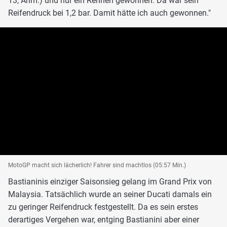
13, Anm.) und nur ein Rennen gewonnen. Da war sein
Reifendruck bei 1,2 bar. Damit hätte ich auch gewonnen."
MotoGP macht sich lächerlich! Fahrer sind machtlos (05:57 Min.)
Bastianinis einziger Saisonsieg gelang im Grand Prix von
Malaysia. Tatsächlich wurde an seiner Ducati damals ein
zu geringer Reifendruck festgestellt. Da es sein erstes
derartiges Vergehen war, entging Bastianini aber einer