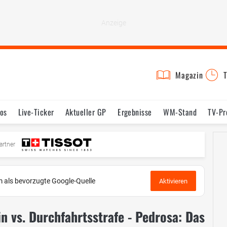
Magazin
T
os
Live-Ticker
Aktueller GP
Ergebnisse
WM-Stand
TV-P
mine
Testfahrten
Reglement
Bilder
artner
 als bevorzugte Google-Quelle
Aktivieren
n vs. Durchfahrtsstrafe - Pedrosa: Das