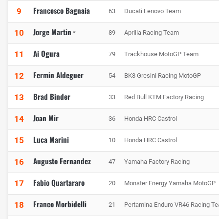
Francesco Bagnaia
9
63
Ducati Lenovo Team
Jorge Martin
10
89
Aprilia Racing Team
*
Ai Ogura
11
79
Trackhouse MotoGP Team
Fermin Aldeguer
12
54
BK8 Gresini Racing MotoGP
Brad Binder
13
33
Red Bull KTM Factory Racing
Joan Mir
14
36
Honda HRC Castrol
Luca Marini
15
10
Honda HRC Castrol
Augusto Fernandez
16
47
Yamaha Factory Racing
Fabio Quartararo
17
20
Monster Energy Yamaha MotoGP
Franco Morbidelli
18
21
Pertamina Enduro VR46 Racing T