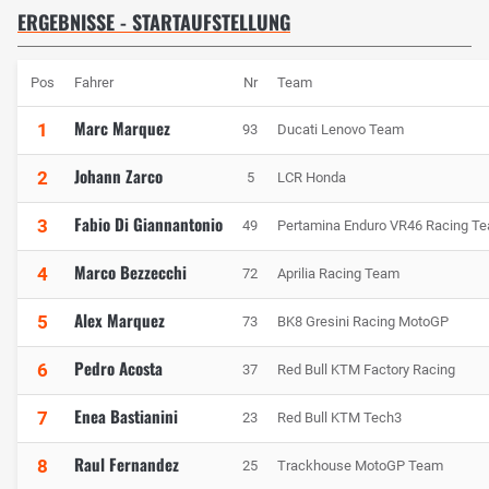
ERGEBNISSE - STARTAUFSTELLUNG
Pos
Fahrer
Nr
Team
Marc Marquez
1
93
Ducati Lenovo Team
Johann Zarco
2
5
LCR Honda
Fabio Di Giannantonio
3
49
Pertamina Enduro VR46 Racing T
Marco Bezzecchi
4
72
Aprilia Racing Team
Alex Marquez
5
73
BK8 Gresini Racing MotoGP
Pedro Acosta
6
37
Red Bull KTM Factory Racing
Enea Bastianini
7
23
Red Bull KTM Tech3
Raul Fernandez
8
25
Trackhouse MotoGP Team