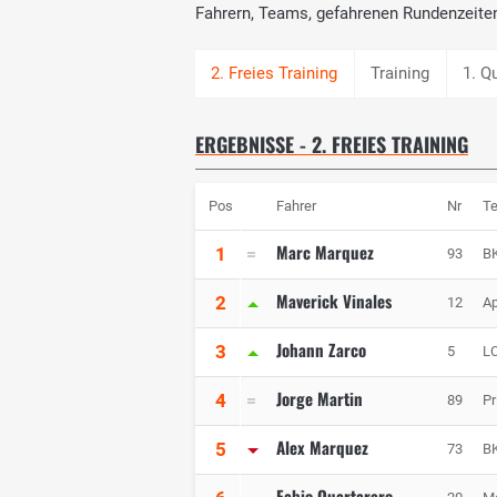
Fahrern, Teams, gefahrenen Rundenzeite
Training
1. Q
ERGEBNISSE - 2. FREIES TRAINING
Pos
Fahrer
Nr
T
Marc Marquez
1
93
BK
Maverick Vinales
2
12
Ap
Johann Zarco
3
5
L
Jorge Martin
4
89
P
Alex Marquez
5
73
BK
Fabio Quartararo