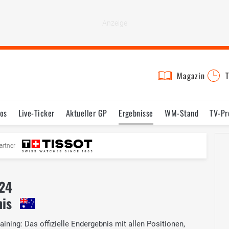
Magazin
T
os
Live-Ticker
Aktueller GP
Ergebnisse
WM-Stand
TV-P
mine
Testfahrten
Reglement
Bilder
artner
024
nis
ining: Das offizielle Endergebnis mit allen Positionen,