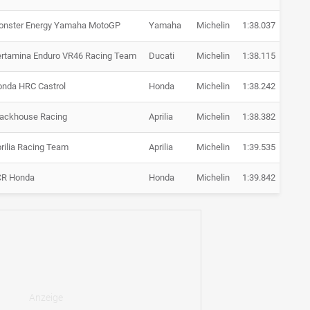
onster Energy Yamaha MotoGP
Yamaha
Michelin
1:38.037
+ 2.7
rtamina Enduro VR46 Racing Team
Ducati
Michelin
1:38.115
+ 2.7
nda HRC Castrol
Honda
Michelin
1:38.242
+ 2.9
ackhouse Racing
Aprilia
Michelin
1:38.382
+ 3.0
rilia Racing Team
Aprilia
Michelin
1:39.535
+ 4.2
CR Honda
Honda
Michelin
1:39.842
+ 4.5