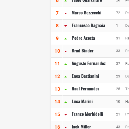
6
20
M
Marco Bezzecchi
7
72
Pe
Francesco Bagnaia
8
1
Du
Pedro Acosta
9
31
Re
Brad Binder
10
33
Re
Augusto Fernandez
11
37
Re
Enea Bastianini
12
23
Du
Raul Fernandez
13
25
Tr
Luca Marini
14
10
Ho
Franco Morbidelli
15
21
P
Jack Miller
16
43
Re