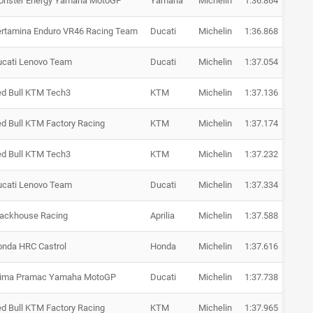
onster Energy Yamaha MotoGP
Yamaha
Michelin
1:36.864
+ 1.5
rtamina Enduro VR46 Racing Team
Ducati
Michelin
1:36.868
+ 1.5
cati Lenovo Team
Ducati
Michelin
1:37.054
+ 1.7
d Bull KTM Tech3
KTM
Michelin
1:37.136
+ 1.8
d Bull KTM Factory Racing
KTM
Michelin
1:37.174
+ 1.8
d Bull KTM Tech3
KTM
Michelin
1:37.232
+ 1.9
cati Lenovo Team
Ducati
Michelin
1:37.334
+ 2.0
ackhouse Racing
Aprilia
Michelin
1:37.588
+ 2.2
nda HRC Castrol
Honda
Michelin
1:37.616
+ 2.2
rima Pramac Yamaha MotoGP
Ducati
Michelin
1:37.738
+ 2.4
d Bull KTM Factory Racing
KTM
Michelin
1:37.965
+ 2.6