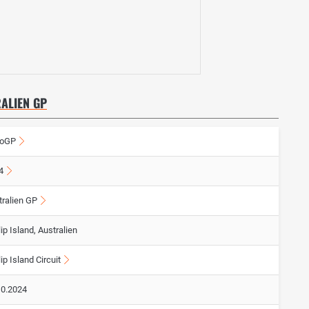
RALIEN GP
oGP
4
tralien GP
lip Island, Australien
lip Island Circuit
10.2024