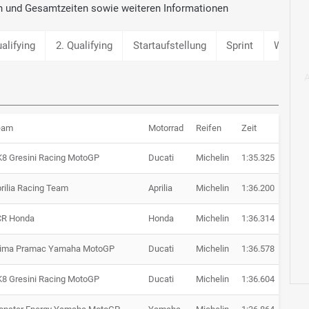
n und Gesamtzeiten sowie weiteren Informationen
ualifying
2. Qualifying
Startaufstellung
Sprint
Warm 
eam
Motorrad
Reifen
Zeit
Rück
8 Gresini Racing MotoGP
Ducati
Michelin
1:35.325
rilia Racing Team
Aprilia
Michelin
1:36.200
+ 0.8
CR Honda
Honda
Michelin
1:36.314
+ 0.9
rima Pramac Yamaha MotoGP
Ducati
Michelin
1:36.578
+ 1.2
8 Gresini Racing MotoGP
Ducati
Michelin
1:36.604
+ 1.2