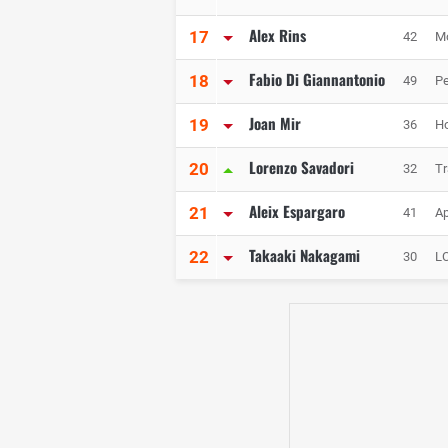
Alex Rins
17
42
M
Fabio Di Giannantonio
18
49
Pe
Joan Mir
19
36
Ho
Lorenzo Savadori
20
32
Tr
Aleix Espargaro
21
41
Ap
Takaaki Nakagami
22
30
L