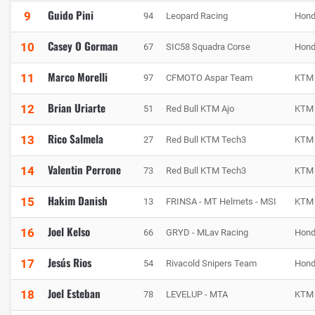
Guido Pini
9
94
Leopard Racing
Hon
Casey O Gorman
10
67
SIC58 Squadra Corse
Hon
Marco Morelli
11
97
CFMOTO Aspar Team
KTM
Brian Uriarte
12
51
Red Bull KTM Ajo
KTM
Rico Salmela
13
27
Red Bull KTM Tech3
KTM
Valentin Perrone
14
73
Red Bull KTM Tech3
KTM
Hakim Danish
15
13
FRINSA - MT Helmets - MSI
KTM
Joel Kelso
16
66
GRYD - MLav Racing
Hon
Jesús Rios
17
54
Rivacold Snipers Team
Hon
Joel Esteban
18
78
LEVELUP - MTA
KTM