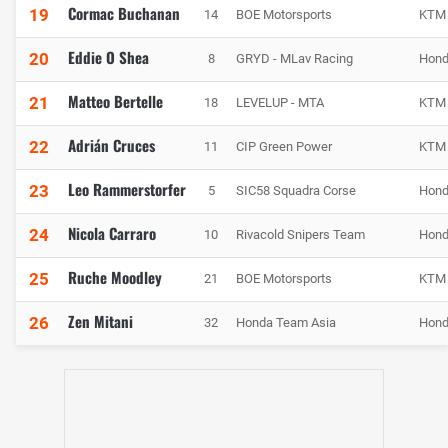
Cormac Buchanan
19
14
BOE Motorsports
KTM
Eddie O Shea
20
8
GRYD - MLav Racing
Hon
Matteo Bertelle
21
18
LEVELUP - MTA
KTM
Adrián Cruces
22
11
CIP Green Power
KTM
Leo Rammerstorfer
23
5
SIC58 Squadra Corse
Hon
Nicola Carraro
24
10
Rivacold Snipers Team
Hon
Ruche Moodley
25
21
BOE Motorsports
KTM
Zen Mitani
26
32
Honda Team Asia
Hon