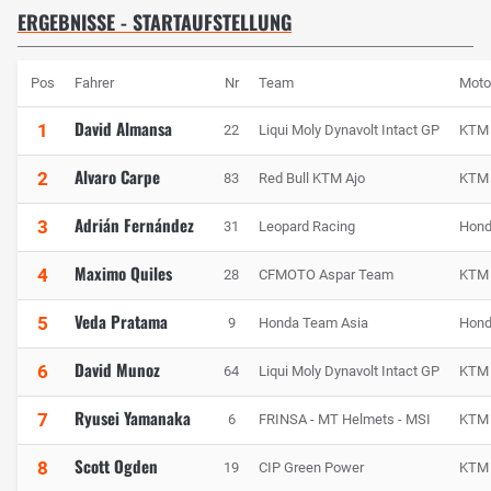
ERGEBNISSE - STARTAUFSTELLUNG
Pos
Fahrer
Nr
Team
Moto
David Almansa
1
22
Liqui Moly Dynavolt Intact GP
KTM
Alvaro Carpe
2
83
Red Bull KTM Ajo
KTM
Adrián Fernández
3
31
Leopard Racing
Hon
Maximo Quiles
4
28
CFMOTO Aspar Team
KTM
Veda Pratama
5
9
Honda Team Asia
Hon
David Munoz
6
64
Liqui Moly Dynavolt Intact GP
KTM
Ryusei Yamanaka
7
6
FRINSA - MT Helmets - MSI
KTM
Scott Ogden
8
19
CIP Green Power
KTM