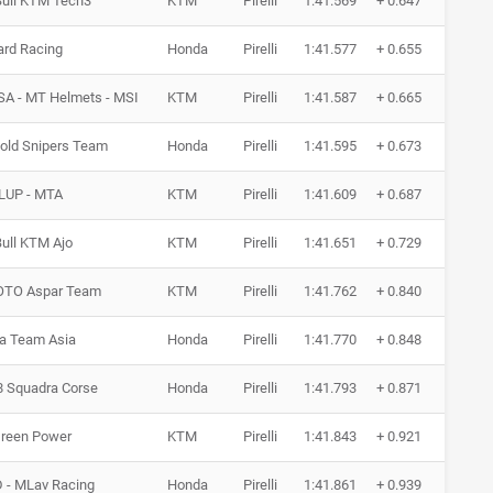
Bull KTM Tech3
KTM
Pirelli
1:41.569
+ 0.647
17 R
ard Racing
Honda
Pirelli
1:41.577
+ 0.655
18 R
SA - MT Helmets - MSI
KTM
Pirelli
1:41.587
+ 0.665
15 R
old Snipers Team
Honda
Pirelli
1:41.595
+ 0.673
14 R
LUP - MTA
KTM
Pirelli
1:41.609
+ 0.687
17 R
ull KTM Ajo
KTM
Pirelli
1:41.651
+ 0.729
18 R
TO Aspar Team
KTM
Pirelli
1:41.762
+ 0.840
17 R
a Team Asia
Honda
Pirelli
1:41.770
+ 0.848
18 R
8 Squadra Corse
Honda
Pirelli
1:41.793
+ 0.871
14 R
Green Power
KTM
Pirelli
1:41.843
+ 0.921
15 R
 - MLav Racing
Honda
Pirelli
1:41.861
+ 0.939
10 R