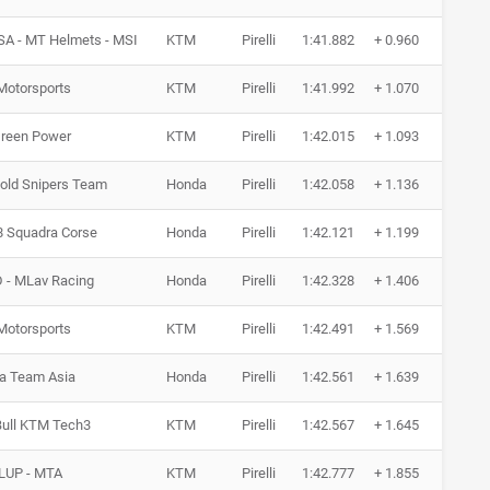
SA - MT Helmets - MSI
KTM
Pirelli
1:41.882
+ 0.960
18 R
Motorsports
KTM
Pirelli
1:41.992
+ 1.070
17 R
Green Power
KTM
Pirelli
1:42.015
+ 1.093
15 R
old Snipers Team
Honda
Pirelli
1:42.058
+ 1.136
14 R
8 Squadra Corse
Honda
Pirelli
1:42.121
+ 1.199
15 R
 - MLav Racing
Honda
Pirelli
1:42.328
+ 1.406
15 R
Motorsports
KTM
Pirelli
1:42.491
+ 1.569
17 R
a Team Asia
Honda
Pirelli
1:42.561
+ 1.639
15 R
Bull KTM Tech3
KTM
Pirelli
1:42.567
+ 1.645
14 R
LUP - MTA
KTM
Pirelli
1:42.777
+ 1.855
11 R