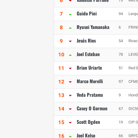
6
73
Red 
Guido Pini
7
94
Leop
Ryusei Yamanaka
8
6
FRIN
Jesús Rios
9
54
Rivac
Joel Esteban
10
78
LEVE
Brian Uriarte
11
51
Red B
Marco Morelli
12
97
CFMO
Veda Pratama
13
9
Hond
Casey O Gorman
14
67
SIC5
Scott Ogden
15
19
CIP 
Joel Kelso
16
66
GRYD