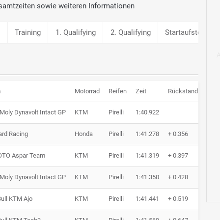
samtzeiten sowie weiteren Informationen
g
Training
1. Qualifying
2. Qualifying
Startaufstellung
m
Motorrad
Reifen
Zeit
Rückstand
Run
 Moly Dynavolt Intact GP
KTM
Pirelli
1:40.922
15 R
ard Racing
Honda
Pirelli
1:41.278
+ 0.356
16 R
TO Aspar Team
KTM
Pirelli
1:41.319
+ 0.397
17 R
 Moly Dynavolt Intact GP
KTM
Pirelli
1:41.350
+ 0.428
12 R
ull KTM Ajo
KTM
Pirelli
1:41.441
+ 0.519
14 R