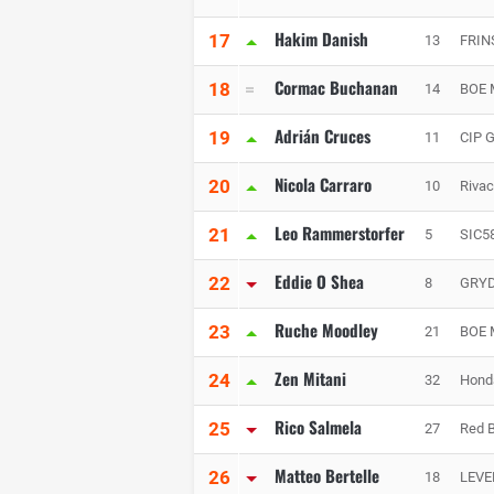
Hakim Danish
17
13
FRIN
Cormac Buchanan
18
14
BOE 
Adrián Cruces
19
11
CIP 
Nicola Carraro
20
10
Rivac
Leo Rammerstorfer
21
5
SIC5
Eddie O Shea
22
8
GRYD
Ruche Moodley
23
21
BOE 
Zen Mitani
24
32
Hond
Rico Salmela
25
27
Red 
Matteo Bertelle
26
18
LEVE