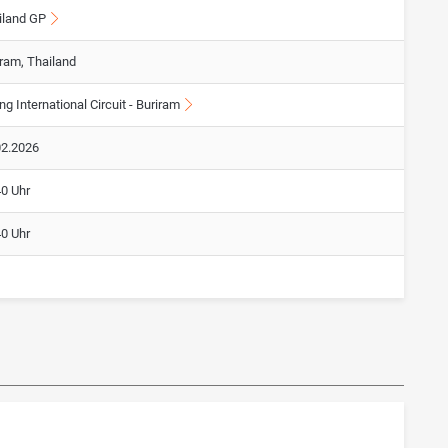
iland GP
iram, Thailand
g International Circuit - Buriram
02.2026
40 Uhr
40 Uhr