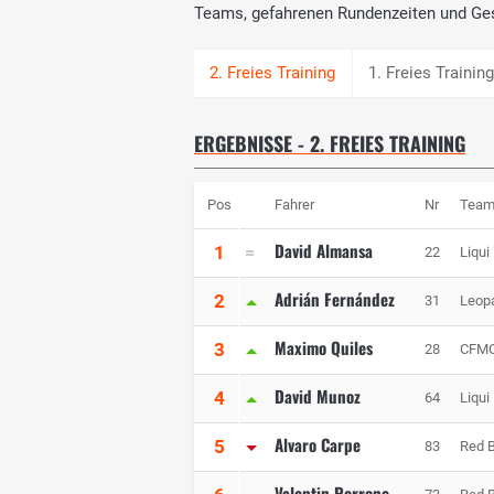
Teams, gefahrenen Rundenzeiten und Ge
1. Freies Trainin
ERGEBNISSE - 2. FREIES TRAINING
Pos
Fahrer
Nr
Tea
David Almansa
1
22
Liqui
Adrián Fernández
2
31
Leop
Maximo Quiles
3
28
CFMO
David Munoz
4
64
Liqui
Alvaro Carpe
5
83
Red B
Valentin Perrone