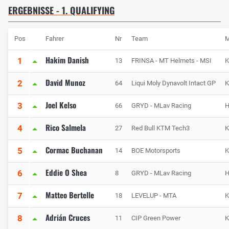
ERGEBNISSE - 1. QUALIFYING
Pos
Fahrer
Nr
Team
M
Hakim Danish
1
13
FRINSA - MT Helmets - MSI
David Munoz
2
64
Liqui Moly Dynavolt Intact GP
Joel Kelso
3
66
GRYD - MLav Racing
H
Rico Salmela
4
27
Red Bull KTM Tech3
Cormac Buchanan
5
14
BOE Motorsports
Eddie O Shea
6
8
GRYD - MLav Racing
H
Matteo Bertelle
7
18
LEVELUP - MTA
Adrián Cruces
8
11
CIP Green Power