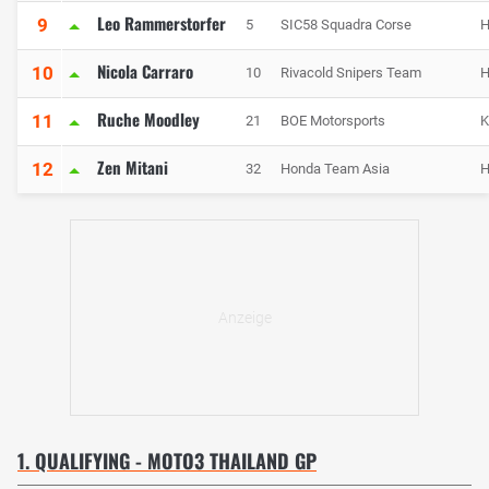
Leo Rammerstorfer
9
5
SIC58 Squadra Corse
H
Nicola Carraro
10
10
Rivacold Snipers Team
H
Ruche Moodley
11
21
BOE Motorsports
Zen Mitani
12
32
Honda Team Asia
H
1. QUALIFYING - MOTO3 THAILAND GP