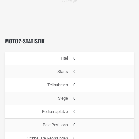
MOTO2-STATISTIK
Titel
0
Starts
0
Teilnahmen
0
Siege
0
Podiumsplätze
0
Pole Positions
0
Schnellste Rennrunden
0