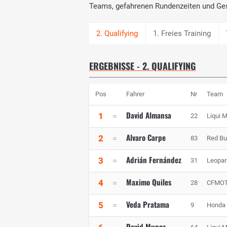
Teams, gefahrenen Rundenzeiten und Ge
1. Freies Training
ERGEBNISSE - 2. QUALIFYING
Pos
Fahrer
Nr
Team
David Almansa
1
22
Liqui M
Alvaro Carpe
2
83
Red Bu
Adrián Fernández
3
31
Leopar
Maximo Quiles
4
28
CFMOT
Veda Pratama
5
9
Honda 
David Munoz