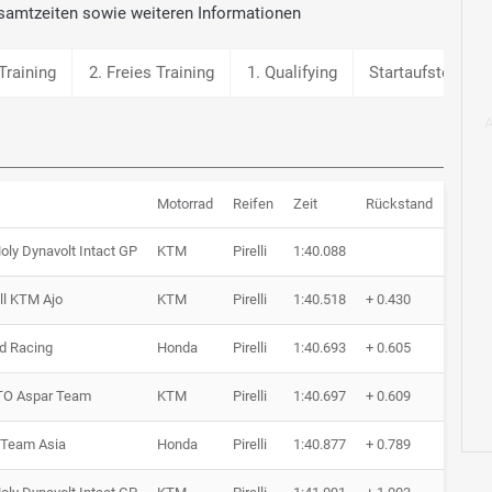
samtzeiten sowie weiteren Informationen
Training
2. Freies Training
1. Qualifying
Startaufstellung
Motorrad
Reifen
Zeit
Rückstand
Runde
oly Dynavolt Intact GP
KTM
Pirelli
1:40.088
7 Run
ll KTM Ajo
KTM
Pirelli
1:40.518
+ 0.430
8 Run
d Racing
Honda
Pirelli
1:40.693
+ 0.605
7 Run
O Aspar Team
KTM
Pirelli
1:40.697
+ 0.609
7 Run
Team Asia
Honda
Pirelli
1:40.877
+ 0.789
7 Run