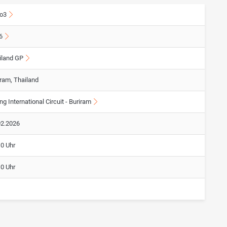
o3
6
iland GP
iram, Thailand
g International Circuit - Buriram
02.2026
10 Uhr
10 Uhr