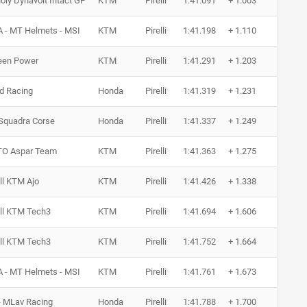
oly Dynavolt Intact GP
KTM
Pirelli
1:41.091
+ 1.003
5 Run
 - MT Helmets - MSI
KTM
Pirelli
1:41.198
+ 1.110
7 Run
een Power
KTM
Pirelli
1:41.291
+ 1.203
6 Run
d Racing
Honda
Pirelli
1:41.319
+ 1.231
7 Run
Squadra Corse
Honda
Pirelli
1:41.337
+ 1.249
7 Run
O Aspar Team
KTM
Pirelli
1:41.363
+ 1.275
7 Run
ll KTM Ajo
KTM
Pirelli
1:41.426
+ 1.338
8 Run
ll KTM Tech3
KTM
Pirelli
1:41.694
+ 1.606
7 Run
ll KTM Tech3
KTM
Pirelli
1:41.752
+ 1.664
7 Run
 - MT Helmets - MSI
KTM
Pirelli
1:41.761
+ 1.673
7 Run
 MLav Racing
Honda
Pirelli
1:41.788
+ 1.700
7 Run