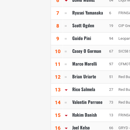
6
64
Liqui M
Ryusei Yamanaka
7
6
FRINSA
Scott Ogden
8
19
CIP Gr
Guido Pini
9
94
Leopar
Casey O Gorman
10
67
SIC58 
Marco Morelli
11
97
CFMOT
Brian Uriarte
12
51
Red Bu
Rico Salmela
13
27
Red Bu
Valentin Perrone
14
73
Red Bu
Hakim Danish
15
13
FRINSA
Joel Kelso
16
66
GRYD -