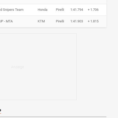
ld Snipers Team
Honda
Pirelli
1:41.794
+ 1.706
7 Run
UP - MTA
KTM
Pirelli
1:41.903
+ 1.815
7 Run
P