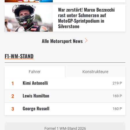
War zerstört! Marco Bezzecchi
rast unter Schmerzen auf
MotoGP-Sprintpodium in
Silverstone
Alle Motorsport News
F1-WM-STAND
Fahrer
Konstrukteure
Kimi Antonelli
1
219 P
Lewis Hamilton
2
169 P
George Russell
3
160 P
Formel 1 WM-Stand 2026