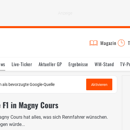
Magazin
T
ews
Live-Ticker
Aktueller GP
Ergebnisse
WM-Stand
TV-P
lder
Termine
Statistik
Testfahrten
Reglement
Lexikon
 als bevorzugte Google-Quelle
Aktivieren
e F1 in Magny Cours
agny Cours hat alles, was sich Rennfahrer wünschen.
egen würde...