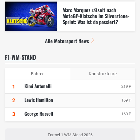
Marc Marquez rätselt nach
MotoGP-Klatsche im Silverstone-
Sprint: Was ist da passiert?
Alle Motorsport News
F1-WM-STAND
Fahrer
Konstrukteure
Kimi Antonelli
1
219 P
Lewis Hamilton
2
169 P
George Russell
3
160 P
Formel 1 WM-Stand 2026