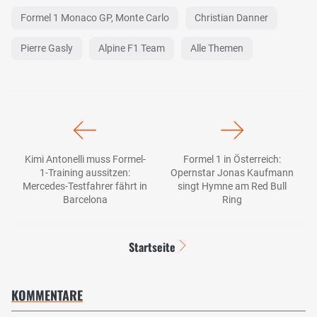
Formel 1 Monaco GP, Monte Carlo
Christian Danner
Pierre Gasly
Alpine F1 Team
Alle Themen
Kimi Antonelli muss Formel-
Formel 1 in Österreich:
1-Training aussitzen:
Opernstar Jonas Kaufmann
Mercedes-Testfahrer fährt in
singt Hymne am Red Bull
Barcelona
Ring
Startseite
KOMMENTARE