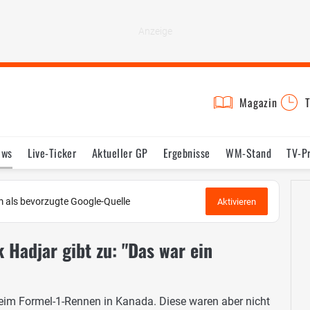
Magazin
T
ews
Live-Ticker
Aktueller GP
Ergebnisse
WM-Stand
TV-P
lder
Termine
Statistik
Testfahrten
Reglement
Lexikon
 als bevorzugte Google-Quelle
Aktivieren
 Hadjar gibt zu: "Das war ein
eim Formel-1-Rennen in Kanada. Diese waren aber nicht