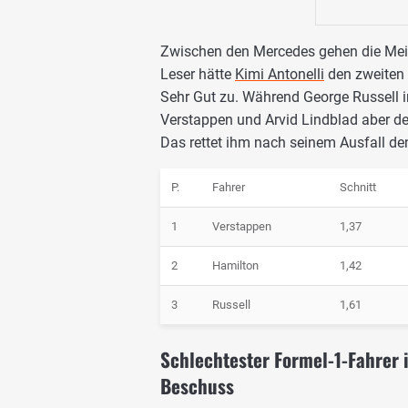
Zwischen den Mercedes gehen die Mei
Leser hätte
Kimi Antonelli
den zweiten 
Sehr Gut zu. Während George Russell in
Verstappen und Arvid Lindblad aber der 
Das rettet ihm nach seinem Ausfall de
P.
Fahrer
Schnitt
1
Verstappen
1,37
2
Hamilton
1,42
3
Russell
1,61
Schlechtester Formel-1-Fahrer 
Beschuss