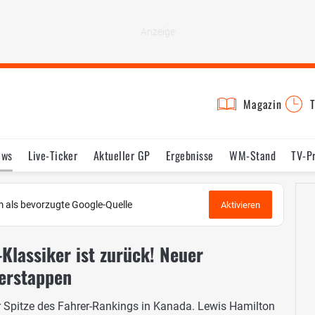
Magazin
T
ews
Live-Ticker
Aktueller GP
Ergebnisse
WM-Stand
TV-P
lder
Termine
Statistik
Testfahrten
Reglement
Lexikon
 als bevorzugte Google-Quelle
Aktivieren
Klassiker ist zurück! Neuer
erstappen
 Spitze des Fahrer-Rankings in Kanada. Lewis Hamilton