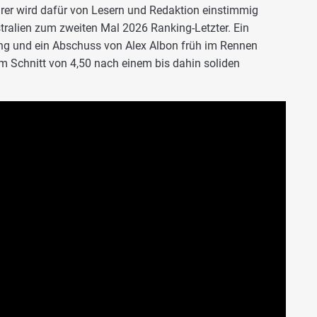
rer wird dafür von Lesern und Redaktion einstimmig
tralien zum zweiten Mal 2026 Ranking-Letzter. Ein
ung und ein Abschuss von Alex Albon früh im Rennen
em Schnitt von 4,50 nach einem bis dahin soliden