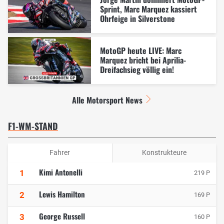
Sprint, Marc Marquez kassiert
Ohrfeige in Silverstone
MotoGP heute LIVE: Marc
Marquez bricht bei Aprilia-
Dreifachsieg völlig ein!
Alle Motorsport News
F1-WM-STAND
Fahrer
Konstrukteure
Kimi Antonelli
1
219 P
Lewis Hamilton
2
169 P
George Russell
3
160 P