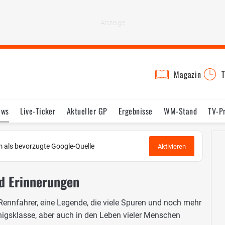
Magazin
T
ews
Live-Ticker
Aktueller GP
Ergebnisse
WM-Stand
TV-P
lder
Termine
Statistik
Testfahrten
Reglement
Lexikon
 als bevorzugte Google-Quelle
Aktivieren
d Erinnerungen
Rennfahrer, eine Legende, die viele Spuren und noch mehr
nigsklasse, aber auch in den Leben vieler Menschen