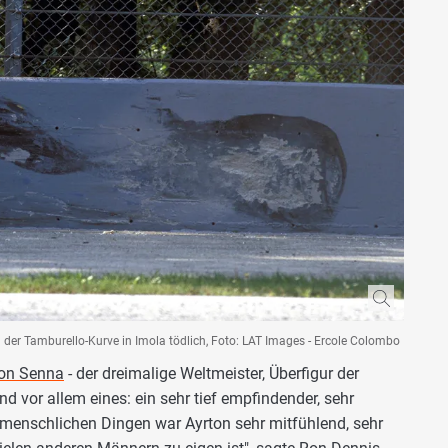
 der Tamburello-Kurve in Imola tödlich, Foto: LAT Images - Ercole Colombo
ton Senna
- der dreimalige Weltmeister, Überfigur der
und vor allem eines: ein sehr tief empfindender, sehr
 menschlichen Dingen war Ayrton sehr mitfühlend, sehr