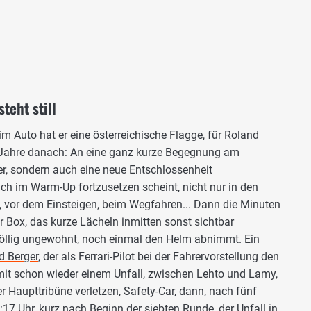
steht still
im Auto hat er eine österreichische Flagge, für Roland
 Jahre danach: An eine ganz kurze Begegnung am
uer, sondern auch eine neue Entschlossenheit
uch im Warm-Up fortzusetzen scheint, nicht nur in den
n, vor dem Einsteigen, beim Wegfahren... Dann die Minuten
er Box, das kurze Lächeln inmitten sonst sichtbar
völlig ungewohnt, noch einmal den Helm abnimmt. Ein
d Berger
, der als Ferrari-Pilot bei der Fahrervorstellung den
mit schon wieder einem Unfall, zwischen Lehto und Lamy,
er Haupttribüne verletzen, Safety-Car, dann, nach fünf
7 Uhr, kurz nach Beginn der siebten Runde, der Unfall in