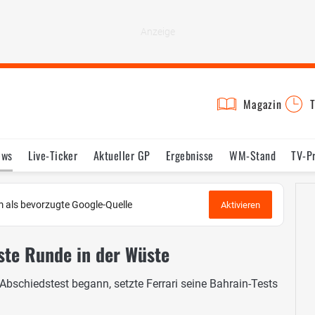
Magazin
T
ews
Live-Ticker
Aktueller GP
Ergebnisse
WM-Stand
TV-P
lder
Termine
Statistik
Testfahrten
Reglement
Lexikon
 als bevorzugte Google-Quelle
Aktivieren
hste Runde in der Wüste
Abschiedstest begann, setzte Ferrari seine Bahrain-Tests