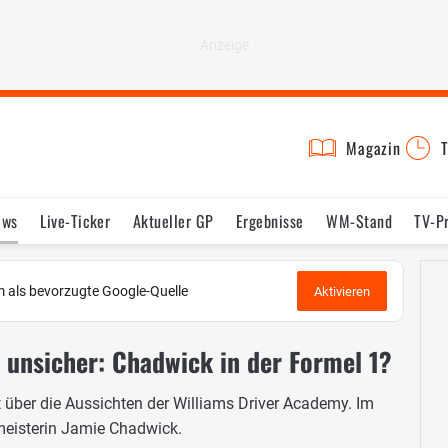
Magazin
T
ews
Live-Ticker
Aktueller GP
Ergebnisse
WM-Stand
TV-P
lder
Termine
Statistik
Testfahrten
Reglement
Lexikon
 als bevorzugte Google-Quelle
Aktivieren
o unsicher: Chadwick in der Formel 1?
 über die Aussichten der Williams Driver Academy. Im
meisterin Jamie Chadwick.