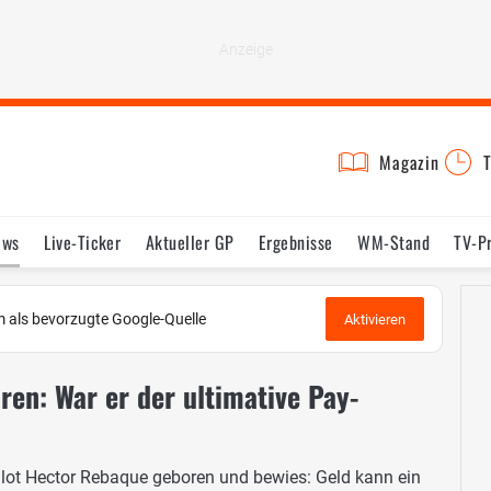
Magazin
T
ews
Live-Ticker
Aktueller GP
Ergebnisse
WM-Stand
TV-P
lder
Termine
Statistik
Testfahrten
Reglement
Lexikon
 als bevorzugte Google-Quelle
Aktivieren
ren: War er der ultimative Pay-
ilot Hector Rebaque geboren und bewies: Geld kann ein