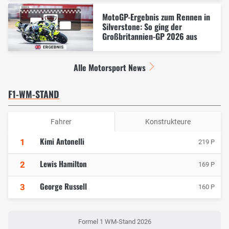
MotoGP-Ergebnis zum Rennen in
Silverstone: So ging der
Großbritannien-GP 2026 aus
Alle Motorsport News
F1-WM-STAND
Fahrer
Konstrukteure
Kimi Antonelli
1
219 P
Lewis Hamilton
2
169 P
George Russell
3
160 P
Formel 1 WM-Stand 2026