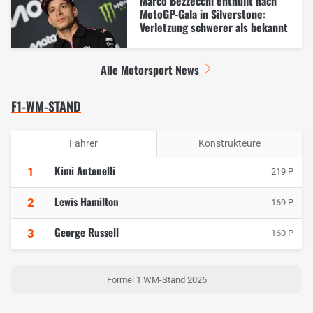
Marco Bezzecchi enthüllt nach
MotoGP-Gala in Silverstone:
Verletzung schwerer als bekannt
Alle Motorsport News
F1-WM-STAND
Fahrer
Konstrukteure
Kimi Antonelli
1
219 P
Lewis Hamilton
2
169 P
George Russell
3
160 P
Formel 1 WM-Stand 2026