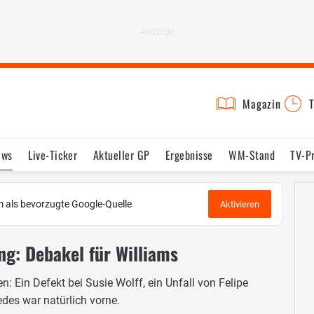
Magazin
T
ews
Live-Ticker
Aktueller GP
Ergebnisse
WM-Stand
TV-P
lder
Termine
Statistik
Testfahrten
Reglement
Lexikon
 als bevorzugte Google-Quelle
Aktivieren
ning: Debakel für Williams
 Ein Defekt bei Susie Wolff, ein Unfall von Felipe
es war natürlich vorne.