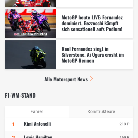
MotoGP heute LIVE: Fernandez
dominiert, Bezzecchi kämpft
sich sensationell aufs Podium!
Raul Fernandez siegt in
Silverstone, Ai Ogura crasht im
MotoGP-Rennen
Alle Motorsport News
F1-WM-STAND
Fahrer
Konstrukteure
Kimi Antonelli
1
219 P
Lewis Hamilton
2
169 P