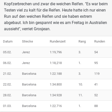
Kopfzerbrechen und zwar die weichen Reifen. "Es war beim
Testen viel zu kalt für die Reifen. Heute hatte ich nur einen
Run auf den weichen Reifen und sie haben extrem
abgebaut. Ich bin gespannt wie es am Freitag in Australien
aussieht", verriet Grosjean.
Datum
Strecke
Rundenzeit
Rang
Runden
05.02.
Jerez
1:19,796
3.
54
06.02.
Jerez
1:18,218
1.
95
21.02.
Barcelona
1:22.188
3.
119
22.02.
Barcelona
1:34.800
10.
41
28.02.
Barcelona
1:34.928
11.
52
01.03.
Barcelona
1:22.716
1.
88