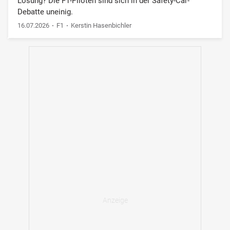
Lösung? Die F1-Piloten sind sich in der Safety-Car-
Debatte uneinig.
16.07.2026
F1
Kerstin Hasenbichler