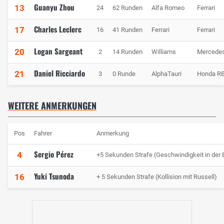
Guanyu Zhou
13
24
62 Runden
Alfa Romeo
Ferrari
Charles Leclerc
17
16
41 Runden
Ferrari
Ferrari
Logan Sargeant
20
2
14 Runden
Williams
Mercede
Daniel Ricciardo
21
3
0 Runde
AlphaTauri
Honda R
WEITERE ANMERKUNGEN
Pos
Fahrer
Anmerkung
Sergio Pérez
4
+5 Sekunden Strafe (Geschwindigkeit in der
Yuki Tsunoda
16
+ 5 Sekunden Strafe (Kollision mit Russell)