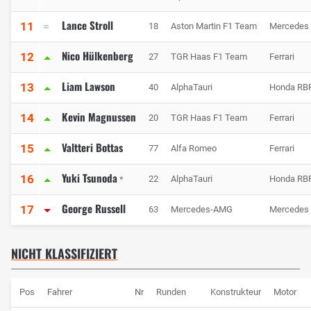
Lance Stroll
11
18
Aston Martin F1 Team
Mercedes
Nico Hülkenberg
12
27
TGR Haas F1 Team
Ferrari
Liam Lawson
13
40
AlphaTauri
Honda RB
Kevin Magnussen
14
20
TGR Haas F1 Team
Ferrari
Valtteri Bottas
15
77
Alfa Romeo
Ferrari
Yuki Tsunoda
16
22
AlphaTauri
Honda RB
*
George Russell
17
63
Mercedes-AMG
Mercedes
NICHT KLASSIFIZIERT
Pos
Fahrer
Nr
Runden
Konstrukteur
Motor