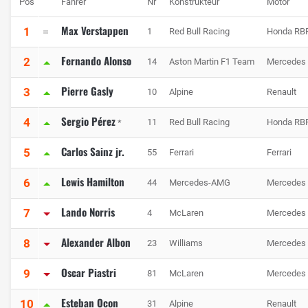
Pos
Fahrer
Nr
Konstrukteur
Motor
Max Verstappen
1
1
Red Bull Racing
Honda RB
Fernando Alonso
2
14
Aston Martin F1 Team
Mercedes
Pierre Gasly
3
10
Alpine
Renault
Sergio Pérez
4
11
Red Bull Racing
Honda RB
*
Carlos Sainz jr.
5
55
Ferrari
Ferrari
Lewis Hamilton
6
44
Mercedes-AMG
Mercedes
Lando Norris
7
4
McLaren
Mercedes
Alexander Albon
8
23
Williams
Mercedes
Oscar Piastri
9
81
McLaren
Mercedes
Esteban Ocon
10
31
Alpine
Renault