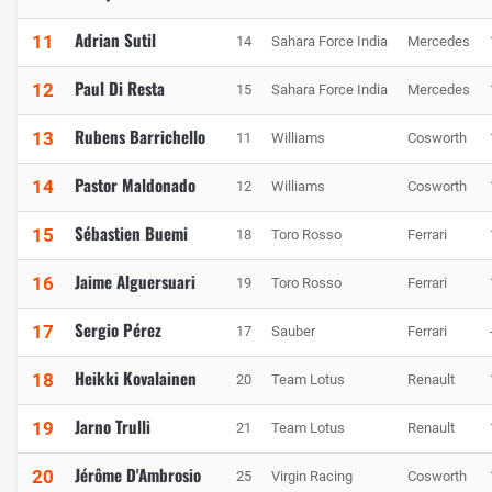
Adrian Sutil
11
14
Sahara Force India
Mercedes
Paul Di Resta
12
15
Sahara Force India
Mercedes
Rubens Barrichello
13
11
Williams
Cosworth
Pastor Maldonado
14
12
Williams
Cosworth
Sébastien Buemi
15
18
Toro Rosso
Ferrari
Jaime Alguersuari
16
19
Toro Rosso
Ferrari
Sergio Pérez
17
17
Sauber
Ferrari
Heikki Kovalainen
18
20
Team Lotus
Renault
Jarno Trulli
19
21
Team Lotus
Renault
Jérôme D'Ambrosio
20
25
Virgin Racing
Cosworth