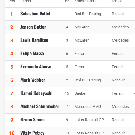
Pos
Fahrer
Nr
Konstrukteur
Motor
Sebastian Vettel
1
1
Red Bull Racing
Renault
Jenson Button
2
4
McLaren
Mercedes
Lewis Hamilton
3
3
McLaren
Mercedes
Felipe Massa
4
6
Ferrari
Ferrari
Fernando Alonso
5
5
Ferrari
Ferrari
Mark Webber
6
2
Red Bull Racing
Renault
Kamui Kobayashi
7
16
Sauber
Ferrari
Michael Schumacher
8
7
Mercedes-AMG
Mercedes
Bruno Senna
9
9
Lotus Renault GP
Renault
Vitaly Petrov
10
10
Lotus Renault GP
Renault