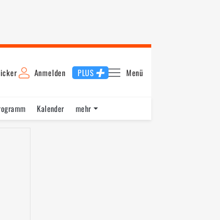
icker
Anmelden
PLUS
Menü
rogramm
Kalender
mehr
F1 Datenbank
Jobs
Über uns
nde