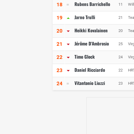
Rubens Barrichello
18
11
Wil
Jarno Trulli
19
21
Te
Heikki Kovalainen
20
20
Te
Jérôme D'Ambrosio
21
25
Vir
Timo Glock
22
24
Vir
Daniel Ricciardo
23
22
HR
Vitantonio Liuzzi
24
23
HR