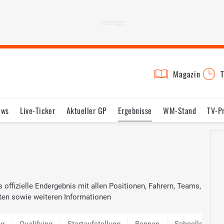
Magazin
T
ews
Live-Ticker
Aktueller GP
Ergebnisse
WM-Stand
TV-P
lder
Termine
Statistik
Testfahrten
Reglement
Lexikon
 offizielle Endergebnis mit allen Positionen, Fahrern, Teams,
ten sowie weiteren Informationen
ng
Qualifying
Startaufstellung
Rennen
Schnellste Ru