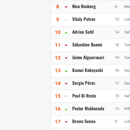
Nico Rosberg
8
8
Me
Vitaly Petrov
9
10
Lot
Adrian Sutil
10
14
Sah
Sébastien Buemi
11
18
Tor
Jaime Alguersuari
12
19
Tor
Kamui Kobayashi
13
16
Sau
Sergio Pérez
14
17
Sau
Paul Di Resta
15
15
Sah
Pastor Maldonado
16
12
Wil
Bruno Senna
17
9
Lot