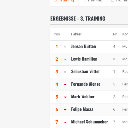
ERGEBNISSE - 3. TRAINING
Pos
Fahrer
Nr
Kon
Jenson Button
1
4
Mc
Lewis Hamilton
2
3
Mc
Sebastian Vettel
3
1
Red
Fernando Alonso
4
5
Fer
Mark Webber
5
2
Red
Felipe Massa
6
6
Fer
Michael Schumacher
7
7
Me