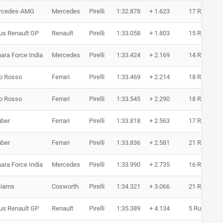
rcedes-AMG
Mercedes
Pirelli
1:32.878
+ 1.623
17 Runden
us Renault GP
Renault
Pirelli
1:33.058
+ 1.803
15 Runden
ara Force India
Mercedes
Pirelli
1:33.424
+ 2.169
14 Runden
o Rosso
Ferrari
Pirelli
1:33.469
+ 2.214
18 Runden
o Rosso
Ferrari
Pirelli
1:33.545
+ 2.290
18 Runden
ber
Ferrari
Pirelli
1:33.818
+ 2.563
17 Runden
ber
Ferrari
Pirelli
1:33.836
+ 2.581
21 Runden
ara Force India
Mercedes
Pirelli
1:33.990
+ 2.735
16 Runden
liams
Cosworth
Pirelli
1:34.321
+ 3.066
21 Runden
us Renault GP
Renault
Pirelli
1:35.389
+ 4.134
5 Runden