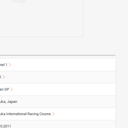
mel 1
1
an GP
uka, Japan
uka International Racing Course
10.2011