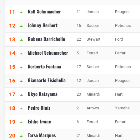
Ralf Schumacher
11
11
Jordan
Peugeot
Johnny Herbert
12
16
Sauber
Petronas
Rubens Barrichello
13
22
Stewart
Ford
Michael Schumacher
14
5
Ferrari
Ferrari
Norberto Fontana
15
17
Sauber
Petronas
Giancarlo Fisichella
16
12
Jordan
Peugeot
Ukyo Katayama
17
20
Minardi
Hart
Pedro Diniz
18
2
Arrows
Yamaha
Eddie Irvine
19
6
Ferrari
Ferrari
Tarso Marques
20
21
Minardi
Hart