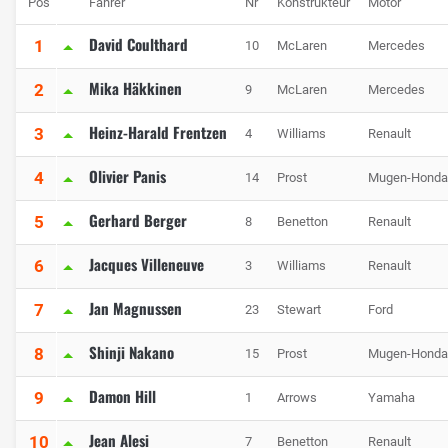
Pos
Fahrer
Nr
Konstrukteur
Motor
David Coulthard
1
10
McLaren
Mercedes
Mika Häkkinen
2
9
McLaren
Mercedes
Heinz-Harald Frentzen
3
4
Williams
Renault
Olivier Panis
4
14
Prost
Mugen-Honda
Gerhard Berger
5
8
Benetton
Renault
Jacques Villeneuve
6
3
Williams
Renault
Jan Magnussen
7
23
Stewart
Ford
Shinji Nakano
8
15
Prost
Mugen-Honda
Damon Hill
9
1
Arrows
Yamaha
Jean Alesi
10
7
Benetton
Renault