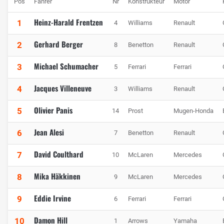
Pos
Fahrer
Nr
Konstrukteur
Motor
Heinz-Harald Frentzen
1
4
Williams
Renault
Gerhard Berger
2
8
Benetton
Renault
Michael Schumacher
3
5
Ferrari
Ferrari
Jacques Villeneuve
4
3
Williams
Renault
Olivier Panis
5
14
Prost
Mugen-Honda
Jean Alesi
6
7
Benetton
Renault
David Coulthard
7
10
McLaren
Mercedes
Mika Häkkinen
8
9
McLaren
Mercedes
Eddie Irvine
9
6
Ferrari
Ferrari
Damon Hill
10
1
Arrows
Yamaha