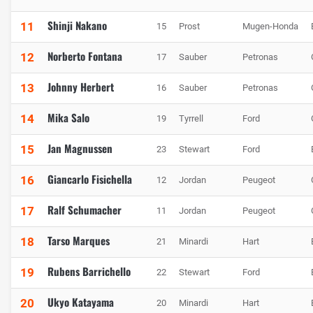
Shinji Nakano
11
15
Prost
Mugen-Honda
Norberto Fontana
12
17
Sauber
Petronas
Johnny Herbert
13
16
Sauber
Petronas
Mika Salo
14
19
Tyrrell
Ford
Jan Magnussen
15
23
Stewart
Ford
Giancarlo Fisichella
16
12
Jordan
Peugeot
Ralf Schumacher
17
11
Jordan
Peugeot
Tarso Marques
18
21
Minardi
Hart
Rubens Barrichello
19
22
Stewart
Ford
Ukyo Katayama
20
20
Minardi
Hart