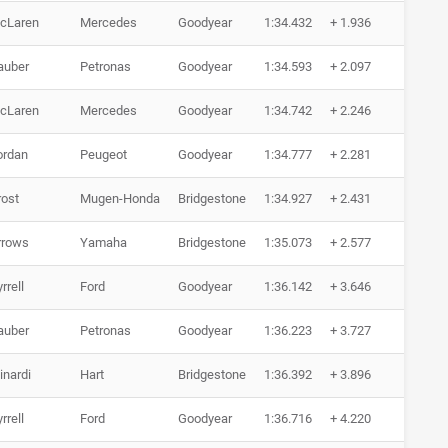
cLaren
Mercedes
Goodyear
1:34.432
+ 1.936
0 Run
auber
Petronas
Goodyear
1:34.593
+ 2.097
0 Run
cLaren
Mercedes
Goodyear
1:34.742
+ 2.246
0 Run
ordan
Peugeot
Goodyear
1:34.777
+ 2.281
0 Run
rost
Mugen-Honda
Bridgestone
1:34.927
+ 2.431
0 Run
rrows
Yamaha
Bridgestone
1:35.073
+ 2.577
0 Run
rrell
Ford
Goodyear
1:36.142
+ 3.646
0 Run
auber
Petronas
Goodyear
1:36.223
+ 3.727
0 Run
inardi
Hart
Bridgestone
1:36.392
+ 3.896
0 Run
rrell
Ford
Goodyear
1:36.716
+ 4.220
0 Run