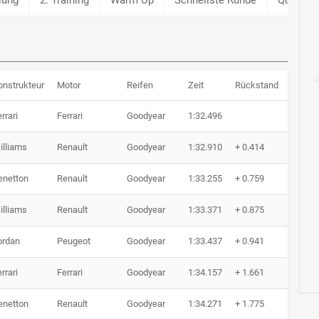
onstrukteur
Motor
Reifen
Zeit
Rückstand
Runde
rrari
Ferrari
Goodyear
1:32.496
0 Run
illiams
Renault
Goodyear
1:32.910
+ 0.414
0 Run
enetton
Renault
Goodyear
1:33.255
+ 0.759
0 Run
illiams
Renault
Goodyear
1:33.371
+ 0.875
0 Run
ordan
Peugeot
Goodyear
1:33.437
+ 0.941
0 Run
rrari
Ferrari
Goodyear
1:34.157
+ 1.661
0 Run
enetton
Renault
Goodyear
1:34.271
+ 1.775
0 Run