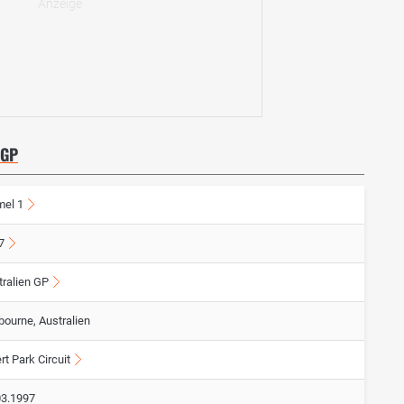
 GP
mel 1
7
tralien GP
bourne, Australien
rt Park Circuit
03.1997