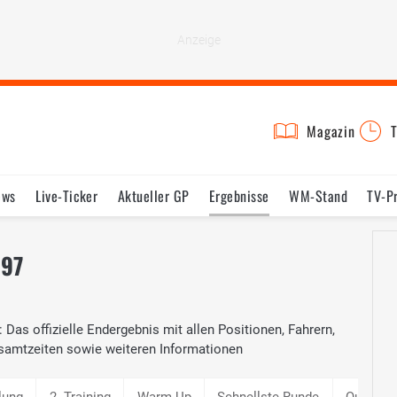
Magazin
T
ews
Live-Ticker
Aktueller GP
Ergebnisse
WM-Stand
TV-P
lder
Termine
Statistik
Testfahrten
Reglement
Lexikon
997
: Das offizielle Endergebnis mit allen Positionen, Fahrern,
samtzeiten sowie weiteren Informationen
lung
2. Training
Warm Up
Schnellste Runde
Qualifyi