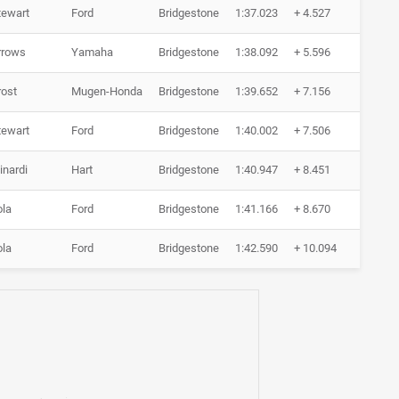
tewart
Ford
Bridgestone
1:37.023
+ 4.527
0 Run
rrows
Yamaha
Bridgestone
1:38.092
+ 5.596
0 Run
rost
Mugen-Honda
Bridgestone
1:39.652
+ 7.156
0 Run
tewart
Ford
Bridgestone
1:40.002
+ 7.506
0 Run
inardi
Hart
Bridgestone
1:40.947
+ 8.451
0 Run
ola
Ford
Bridgestone
1:41.166
+ 8.670
0 Run
ola
Ford
Bridgestone
1:42.590
+ 10.094
0 Run