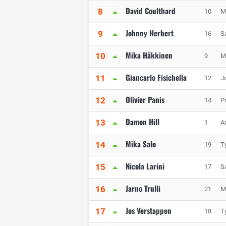
David Coulthard
8
10
M
Johnny Herbert
9
16
S
Mika Häkkinen
10
9
M
Giancarlo Fisichella
11
12
J
Olivier Panis
12
14
P
Damon Hill
13
1
A
Mika Salo
14
19
Ty
Nicola Larini
15
17
S
Jarno Trulli
16
21
M
Jos Verstappen
17
18
Ty