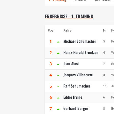
ERGEBNISSE - 1. TRAINING
Pos
Fahrer
Nr
K
Michael Schumacher
1
5
Fe
Heinz-Harald Frentzen
2
4
W
Jean Alesi
3
7
B
Jacques Villeneuve
4
3
W
Ralf Schumacher
5
11
J
Eddie Irvine
6
6
Fe
Gerhard Berger
7
8
B