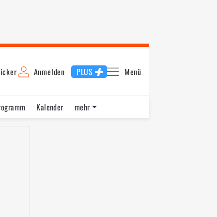
icker
Anmelden
PLUS
Menü
rogramm
Kalender
mehr
F1 Datenbank
Jobs
Über uns
ng