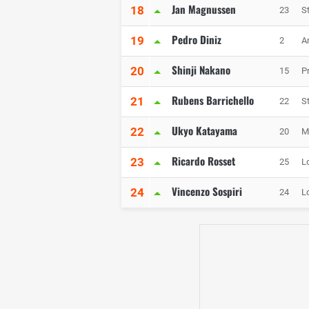
Jan Magnussen
18
23
S
Pedro Diniz
19
2
A
Shinji Nakano
20
15
P
Rubens Barrichello
21
22
S
Ukyo Katayama
22
20
M
Ricardo Rosset
23
25
L
Vincenzo Sospiri
24
24
L