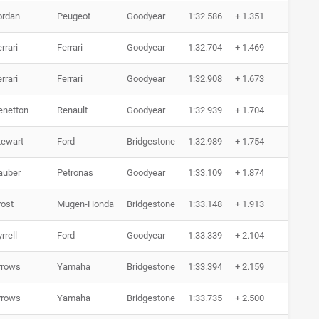
ordan
Peugeot
Goodyear
1:32.586
+ 1.351
0 Run
rrari
Ferrari
Goodyear
1:32.704
+ 1.469
0 Run
rrari
Ferrari
Goodyear
1:32.908
+ 1.673
0 Run
enetton
Renault
Goodyear
1:32.939
+ 1.704
0 Run
tewart
Ford
Bridgestone
1:32.989
+ 1.754
0 Run
auber
Petronas
Goodyear
1:33.109
+ 1.874
0 Run
rost
Mugen-Honda
Bridgestone
1:33.148
+ 1.913
0 Run
rrell
Ford
Goodyear
1:33.339
+ 2.104
0 Run
rrows
Yamaha
Bridgestone
1:33.394
+ 2.159
0 Run
rrows
Yamaha
Bridgestone
1:33.735
+ 2.500
0 Run