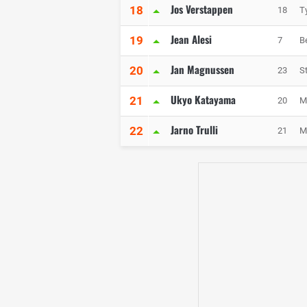
Jos Verstappen
18
18
Ty
Jean Alesi
19
7
B
Jan Magnussen
20
23
S
Ukyo Katayama
21
20
M
Jarno Trulli
22
21
M