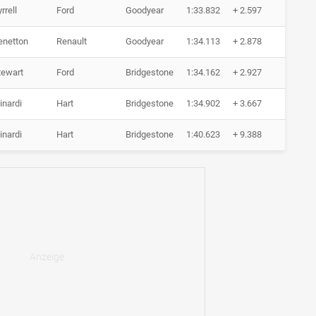
rrell
Ford
Goodyear
1:33.832
+ 2.597
0 Run
enetton
Renault
Goodyear
1:34.113
+ 2.878
0 Run
tewart
Ford
Bridgestone
1:34.162
+ 2.927
0 Run
inardi
Hart
Bridgestone
1:34.902
+ 3.667
0 Run
inardi
Hart
Bridgestone
1:40.623
+ 9.388
0 Run