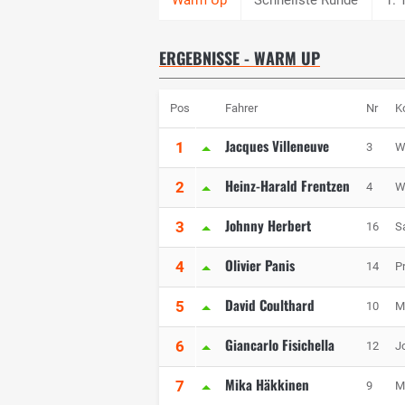
ERGEBNISSE - WARM UP
Pos
Fahrer
Nr
K
Jacques Villeneuve
1
3
W
Heinz-Harald Frentzen
2
4
W
Johnny Herbert
3
16
S
Olivier Panis
4
14
P
David Coulthard
5
10
M
Giancarlo Fisichella
6
12
J
Mika Häkkinen
7
9
M