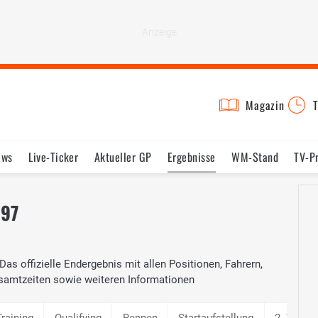
Magazin
T
ews
Live-Ticker
Aktueller GP
Ergebnisse
WM-Stand
TV-P
lder
Termine
Statistik
Testfahrten
Reglement
Lexikon
997
as offizielle Endergebnis mit allen Positionen, Fahrern,
samtzeiten sowie weiteren Informationen
Training
Qualifying
Rennen
Startaufstellung
2. Traini