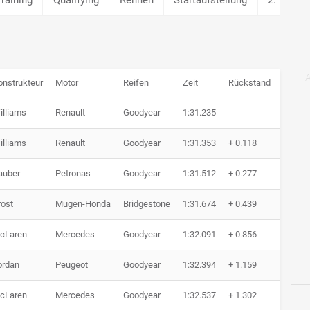
onstrukteur
Motor
Reifen
Zeit
Rückstand
Runde
illiams
Renault
Goodyear
1:31.235
0 Run
illiams
Renault
Goodyear
1:31.353
+ 0.118
0 Run
auber
Petronas
Goodyear
1:31.512
+ 0.277
0 Run
rost
Mugen-Honda
Bridgestone
1:31.674
+ 0.439
0 Run
cLaren
Mercedes
Goodyear
1:32.091
+ 0.856
0 Run
ordan
Peugeot
Goodyear
1:32.394
+ 1.159
0 Run
cLaren
Mercedes
Goodyear
1:32.537
+ 1.302
0 Run