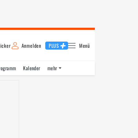
icker
Anmelden
PLUS
Menü
rogramm
Kalender
mehr
F1 Datenbank
Jobs
Über uns
ng