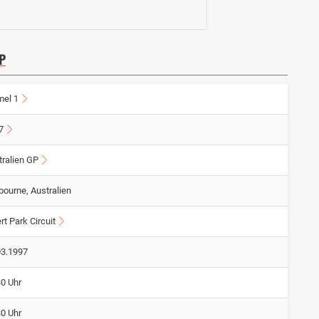
P
mel 1
7
tralien GP
bourne, Australien
rt Park Circuit
03.1997
30 Uhr
30 Uhr