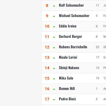
Ralf Schumacher
8
11
J
Michael Schumacher
9
5
Fe
Eddie Irvine
10
6
Fe
Gerhard Berger
11
8
B
Rubens Barrichello
12
22
S
Nicola Larini
13
17
S
Shinji Nakano
14
15
P
Mika Salo
15
19
Ty
Damon Hill
16
1
A
Pedro Diniz
17
2
A