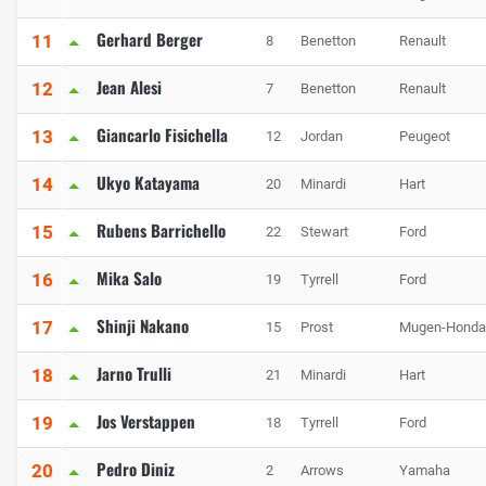
Gerhard Berger
11
8
Benetton
Renault
Jean Alesi
12
7
Benetton
Renault
Giancarlo Fisichella
13
12
Jordan
Peugeot
Ukyo Katayama
14
20
Minardi
Hart
Rubens Barrichello
15
22
Stewart
Ford
Mika Salo
16
19
Tyrrell
Ford
Shinji Nakano
17
15
Prost
Mugen-Honda
Jarno Trulli
18
21
Minardi
Hart
Jos Verstappen
19
18
Tyrrell
Ford
Pedro Diniz
20
2
Arrows
Yamaha