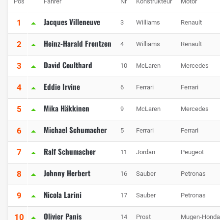
Pos
Fahrer
Nr
Konstrukteur
Motor
Jacques Villeneuve
1
3
Williams
Renault
Heinz-Harald Frentzen
2
4
Williams
Renault
David Coulthard
3
10
McLaren
Mercedes
Eddie Irvine
4
6
Ferrari
Ferrari
Mika Häkkinen
5
9
McLaren
Mercedes
Michael Schumacher
6
5
Ferrari
Ferrari
Ralf Schumacher
7
11
Jordan
Peugeot
Johnny Herbert
8
16
Sauber
Petronas
Nicola Larini
9
17
Sauber
Petronas
Olivier Panis
10
14
Prost
Mugen-Honda