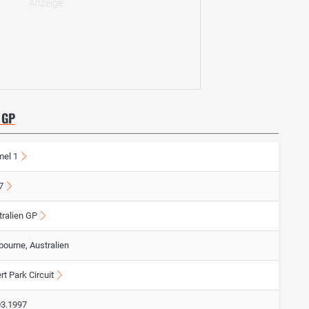
 GP
mel 1
7
tralien GP
bourne, Australien
rt Park Circuit
03.1997