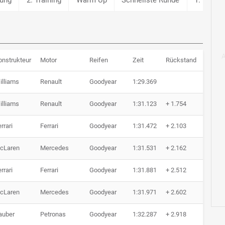
onstrukteur
Motor
Reifen
Zeit
Rückstand
Runde
illiams
Renault
Goodyear
1:29.369
0 Run
illiams
Renault
Goodyear
1:31.123
+ 1.754
0 Run
rrari
Ferrari
Goodyear
1:31.472
+ 2.103
0 Run
cLaren
Mercedes
Goodyear
1:31.531
+ 2.162
0 Run
rrari
Ferrari
Goodyear
1:31.881
+ 2.512
0 Run
cLaren
Mercedes
Goodyear
1:31.971
+ 2.602
0 Run
auber
Petronas
Goodyear
1:32.287
+ 2.918
0 Run