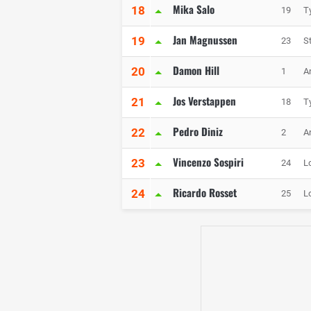
Mika Salo
18
19
Ty
Jan Magnussen
19
23
S
Damon Hill
20
1
A
Jos Verstappen
21
18
Ty
Pedro Diniz
22
2
A
Vincenzo Sospiri
23
24
L
Ricardo Rosset
24
25
L