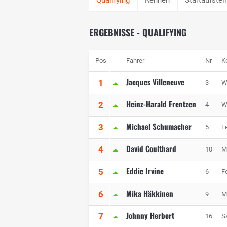
ERGEBNISSE - QUALIFYING
Pos
Fahrer
Nr
K
Jacques Villeneuve
1
3
W
Heinz-Harald Frentzen
2
4
W
Michael Schumacher
3
5
Fe
David Coulthard
4
10
M
Eddie Irvine
5
6
Fe
Mika Häkkinen
6
9
M
Johnny Herbert
7
16
S