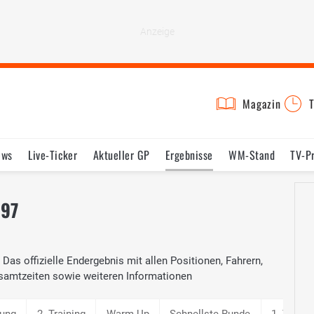
Magazin
T
ews
Live-Ticker
Aktueller GP
Ergebnisse
WM-Stand
TV-P
lder
Termine
Statistik
Testfahrten
Reglement
Lexikon
997
 Das offizielle Endergebnis mit allen Positionen, Fahrern,
samtzeiten sowie weiteren Informationen
lung
2. Training
Warm Up
Schnellste Runde
1. Traini