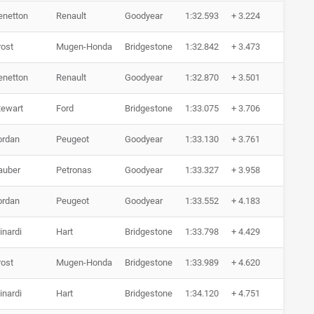
enetton
Renault
Goodyear
1:32.593
+ 3.224
0 Run
rost
Mugen-Honda
Bridgestone
1:32.842
+ 3.473
0 Run
enetton
Renault
Goodyear
1:32.870
+ 3.501
0 Run
tewart
Ford
Bridgestone
1:33.075
+ 3.706
0 Run
ordan
Peugeot
Goodyear
1:33.130
+ 3.761
0 Run
auber
Petronas
Goodyear
1:33.327
+ 3.958
0 Run
ordan
Peugeot
Goodyear
1:33.552
+ 4.183
0 Run
inardi
Hart
Bridgestone
1:33.798
+ 4.429
0 Run
rost
Mugen-Honda
Bridgestone
1:33.989
+ 4.620
0 Run
inardi
Hart
Bridgestone
1:34.120
+ 4.751
0 Run