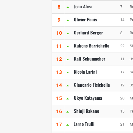
Jean Alesi
8
7
B
Olivier Panis
9
14
P
Gerhard Berger
10
8
B
Rubens Barrichello
11
22
S
Ralf Schumacher
12
11
J
Nicola Larini
13
17
S
Giancarlo Fisichella
14
12
J
Ukyo Katayama
15
20
M
Shinji Nakano
16
15
P
Jarno Trulli
17
21
M