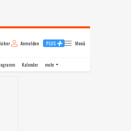
icker
Anmelden
PLUS
Menü
rogramm
Kalender
mehr
F1 Datenbank
Jobs
Über uns
ng