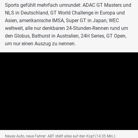
Sports gefühlt mehrfach umrundet: ADAC GT Masters und
NLS in Deutschland, GT World Challenge in Europa und
Asien, amerikanische IMSA, Super GT in Japan, WEC
weltweit, alle nur denkbaren 24-Stunden-Rennen rund um
den Globus, Bathurst in Australien, 24H Series, GT Open,
um nur einen Auszug zu nennen.
Neues Auto, neue Fahrer: ABT stellt alles auf den Kopf (14:35 Min.)