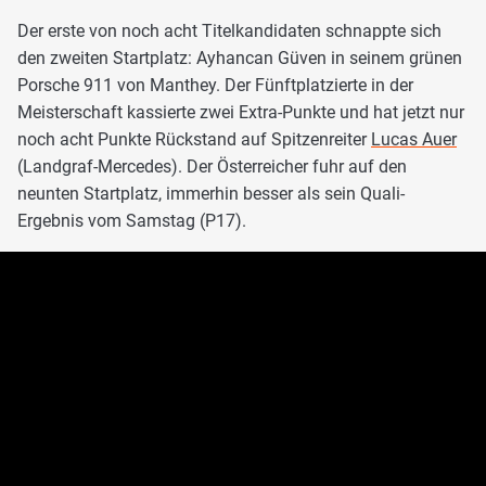
Der erste von noch acht Titelkandidaten schnappte sich
den zweiten Startplatz: Ayhancan Güven in seinem grünen
Porsche 911 von Manthey. Der Fünftplatzierte in der
Meisterschaft kassierte zwei Extra-Punkte und hat jetzt nur
noch acht Punkte Rückstand auf Spitzenreiter
Lucas Auer
(Landgraf-Mercedes). Der Österreicher fuhr auf den
neunten Startplatz, immerhin besser als sein Quali-
Ergebnis vom Samstag (P17).