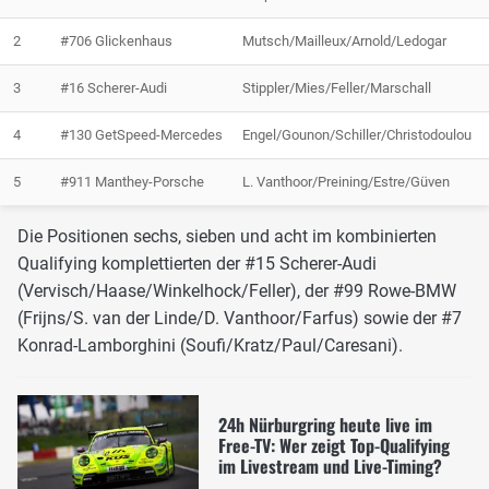
2
#706 Glickenhaus
Mutsch/Mailleux/Arnold/Ledogar
3
#16 Scherer-Audi
Stippler/Mies/Feller/Marschall
4
#130 GetSpeed-Mercedes
Engel/Gounon/Schiller/Christodoulou
5
#911 Manthey-Porsche
L. Vanthoor/Preining/Estre/Güven
Die Positionen sechs, sieben und acht im kombinierten
Qualifying komplettierten der #15 Scherer-Audi
(Vervisch/Haase/Winkelhock/Feller), der #99 Rowe-BMW
(Frijns/S. van der Linde/D. Vanthoor/Farfus) sowie der #7
Konrad-Lamborghini (Soufi/Kratz/Paul/Caresani).
24h Nürburgring heute live im
Free-TV: Wer zeigt Top-Qualifying
im Livestream und Live-Timing?